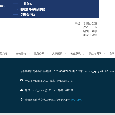
来源：学院办公室
作者：王玉
编辑：刘学
审核：刘学
记信箱
校长信箱
信息公开
人事招聘
教务系统
职业培训网
自学
办学突出问题举报投诉(电话：028-85877666 电子信箱：scmvc_xybgs@163.com)
电话：(028)85877666
传真：(028)85877717
邮箱：scxd_scmvc@163.com
邮编：610207
成都市西南航空港双华路三段华创路1号
[电子地图]